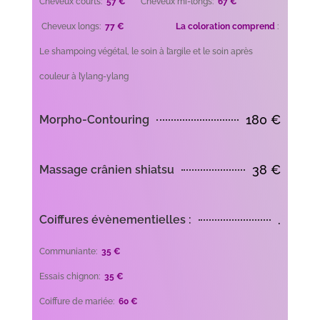
Cheveux courts:
57 €
Cheveux mi-longs:
67 €
Cheveux longs:
77 €
La coloration comprend
:
Le shampoing végétal, le soin à l’argile et le soin après
couleur à l’ylang-ylang
180 €
Morpho-Contouring
38 €
Massage crânien shiatsu
.
Coiffures évènementielles :
Communiante:
35
€
Essais chignon:
35
€
Coiffure de mariée:
60
€