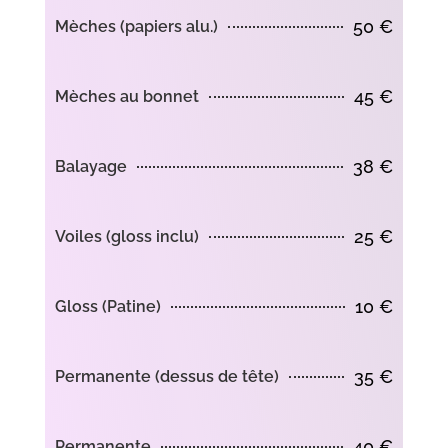
50 €
Mèches (papiers alu.)
45 €
Mèches au bonnet
38 €
Balayage
25 €
Voiles (gloss inclu)
10 €
Gloss (Patine)
35 €
Permanente (dessus de tête)
40 €
Permanente