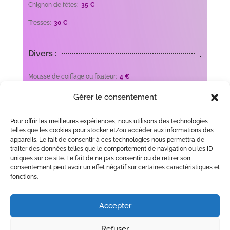
Chignon de fêtes:
35
€
Tresses:
30
€
.
Divers :
Mousse de coiffage ou fixateur:
4
€
Shampoing:
3
€
Gérer le consentement
Shampoing traitant:
4 €
Pour offrir les meilleures expériences, nous utilisons des technologies
telles que les cookies pour stocker et/ou accéder aux informations des
Soin démêlant:
5 €
appareils. Le fait de consentir à ces technologies nous permettra de
Masque:
6
€
traiter des données telles que le comportement de navigation ou les ID
uniques sur ce site. Le fait de ne pas consentir ou de retirer son
consentement peut avoir un effet négatif sur certaines caractéristiques et
fonctions.
Accepter
Contact
Gamme de produits
Photos coloration/chignons
Refuser